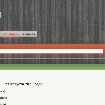
календарь
главная
23 августа 2025 года
ва).
 Дева.
аря).