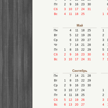
Пт
2
9
16
23
30
Сб
3
10
17
24
31
Вс
4
11
18
25
1
Май
Пн
4
11
18
25
1
Вт
5
12
19
26
2
Ср
6
13
20
27
3
Чт
7
14
21
28
4
Пт
1
8
15
22
29
5
Сб
2
9
16
23
30
6
Вс
3
10
17
24
31
7
Сентябрь
Пн
7
14
21
28
Вт
1
8
15
22
29
Ср
2
9
16
23
30
Чт
3
10
17
24
1
Пт
4
11
18
25
2
Сб
5
12
19
26
3
Вс
6
13
20
27
4