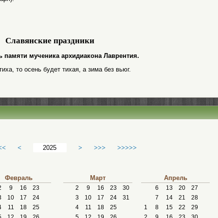
Славянские праздники
день памяти мученика архидиакона Лаврентия.
иха, то осень будет тихая, а зима без вьюг.
<<
<
>
>>>
>>>>>
Февраль
Март
Апрель
2
9
16
23
2
9
16
23
30
6
13
20
27
3
10
17
24
3
10
17
24
31
7
14
21
28
4
11
18
25
4
11
18
25
1
8
15
22
29
5
12
19
26
5
12
19
26
2
9
16
23
30