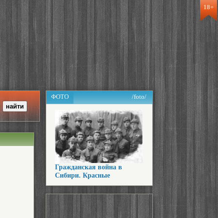
18+
ФОТО
/foto/
Гражданская война в
Сибири. Красные