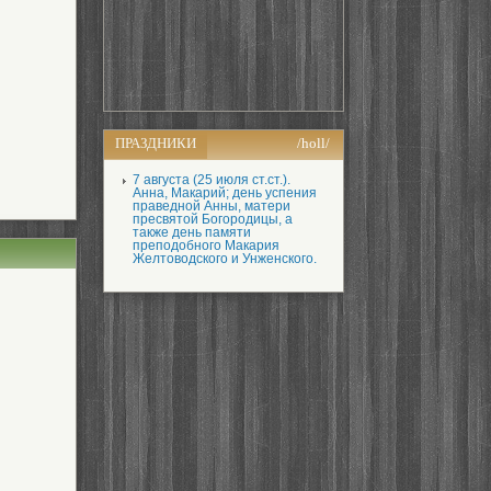
ПРАЗДНИКИ
/holl/
7 августа (25 июля ст.ст.).
Анна, Макарий; день успения
праведной Анны, матери
пресвятой Богородицы, а
также день памяти
преподобного Макария
Желтоводского и Унженского.