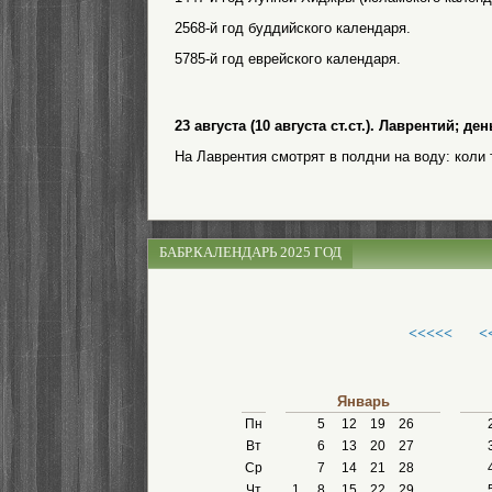
2568-й год буддийского календаря.
5785-й год еврейского календаря.
23 августа (10 августа ст.ст.). Лаврентий; 
На Лаврентия смотрят в полдни на воду: коли т
БАБР.КАЛЕНДАРЬ 2025 ГОД
<<<<<
<
Январь
Пн
5
12
19
26
Вт
6
13
20
27
Ср
7
14
21
28
Чт
1
8
15
22
29