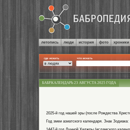
летопись
люди
история
фото
хроники
где искать
что искать
БАБР.КАЛЕНДАРЬ 23 АВГУСТА 2025 ГОДА
2025-й год нашей эры (после Рождества Христо
Год змеи азиатского календаря. Знак Зодиака:
1447-й год Лунной Хиджры (исламского календ