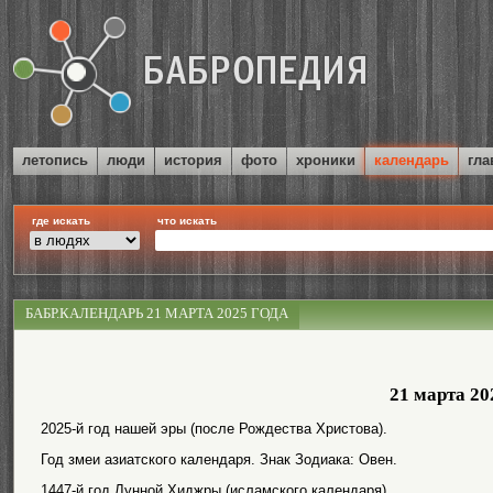
летопись
люди
история
фото
хроники
календарь
гла
где искать
что искать
БАБР.КАЛЕНДАРЬ 21 МАРТА 2025 ГОДА
21 марта 20
2025-й год нашей эры (после Рождества Христова).
Год змеи азиатского календаря. Знак Зодиака: Овен.
1447-й год Лунной Хиджры (исламского календаря).