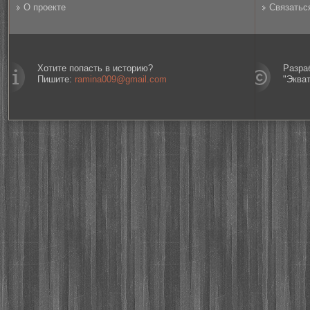
О проекте
Связатьс
Хотите попасть в историю?
Разра
Пишите:
ramina009@gmail.com
"Эква