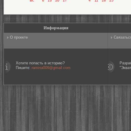
Вс
6
13
20
27
4
11
18
25
Информация
О проекте
Связатьс
Хотите попасть в историю?
Разра
Пишите:
ramina009@gmail.com
"Эква