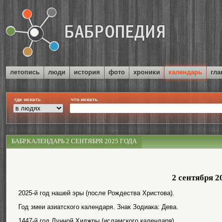
летопись
люди
история
фото
хроники
календарь
гла
где искать
что искать
БАБР.КАЛЕНДАРЬ 2 СЕНТЯБРЯ 2025 ГОДА
2 сентября 2
2025-й год нашей эры (после Рождества Христова).
Год змеи азиатского календаря. Знак Зодиака: Дева.
1447-й год Лунной Хиджры (исламского календаря).