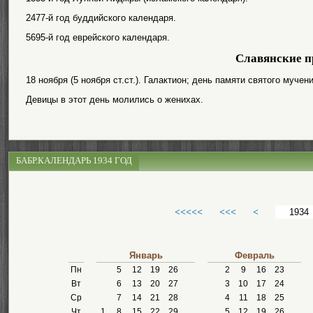
2477-й год буддийского календаря.
5695-й год еврейского календаря.
Славянские п
18 ноября (5 ноября ст.ст.). Галактион; день памяти святого муче
Девицы в этот день молились о женихах.
БАБР.КАЛЕНДАРЬ 1934 ГОД
<<<<<
<<<
<
Январь
Февраль
Пн
5
12
19
26
2
9
16
23
Вт
6
13
20
27
3
10
17
24
Ср
7
14
21
28
4
11
18
25
Чт
1
8
15
22
29
5
12
19
26