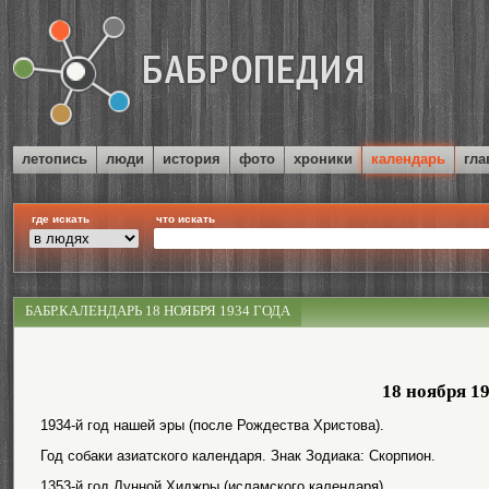
летопись
люди
история
фото
хроники
календарь
гла
где искать
что искать
БАБР.КАЛЕНДАРЬ 18 НОЯБРЯ 1934 ГОДА
18 ноября 1
1934-й год нашей эры (после Рождества Христова).
Год собаки азиатского календаря. Знак Зодиака: Скорпион.
1353-й год Лунной Хиджры (исламского календаря).