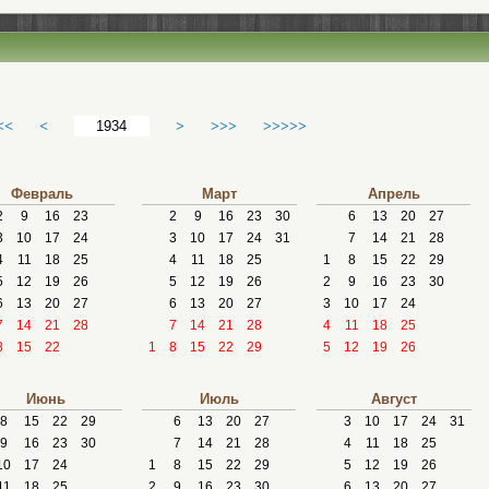
<<
<
>
>>>
>>>>>
Февраль
Март
Апрель
2
9
16
23
2
9
16
23
30
6
13
20
27
3
10
17
24
3
10
17
24
31
7
14
21
28
4
11
18
25
4
11
18
25
1
8
15
22
29
5
12
19
26
5
12
19
26
2
9
16
23
30
6
13
20
27
6
13
20
27
3
10
17
24
7
14
21
28
7
14
21
28
4
11
18
25
8
15
22
1
8
15
22
29
5
12
19
26
Июнь
Июль
Август
8
15
22
29
6
13
20
27
3
10
17
24
31
9
16
23
30
7
14
21
28
4
11
18
25
10
17
24
1
8
15
22
29
5
12
19
26
11
18
25
2
9
16
23
30
6
13
20
27