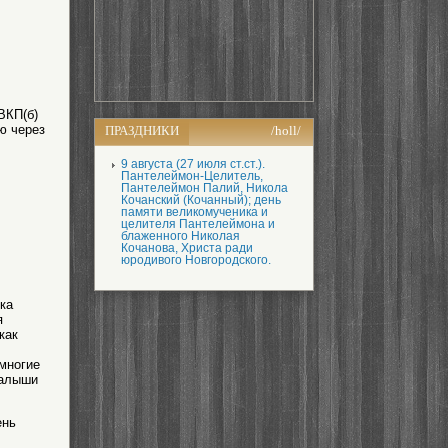
ВКП(б)
ю через
ПРАЗДНИКИ
/holl/
9 августа (27 июля ст.ст.).
Пантелеймон-Целитель,
Пантелеймон Палий, Никола
Кочанский (Кочанный); день
памяти великомученика и
целителя Пантелеймона и
блаженного Николая
Кочанова, Христа ради
юродивого Новгородского.
ка
я
как
 многие
малыши
ень