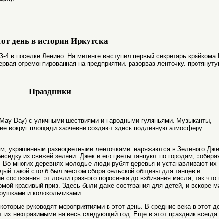
от день в истории Иркутска
-4 в поселке Ленино. На митинге выступил первый секретарь крайкома 
первая отремонтированная на предприятии, разорвав ленточку, протянуту
Праздники
(May Day) с уличными шествиями и народными гуляньями. Музыканты,
щие вокруг площади харчевни создают здесь подлинную атмосферу
ом, украшенным разноцветными ленточками, наряжаются в Зеленого Дже
 беседку из свежей зелени. Джек и его цветы танцуют по городам, собира
. Во многих деревнях молодые люди рубят деревья и устанавливают их 
ждый такой столб был местом сбора сельской общины для танцев и
 состязания: от ловли грязного поросенка до взбивания масла, так что
омой красивый приз. Здесь были даже состязания для детей, и вскоре 
грушками и колокольчиками.
которые руководят мероприятиями в этот день. В средние века в этот д
т их неотразимыми на весь следующий год. Еще в этот праздник всегда