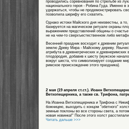
проводились соревнования по стрельбе из лук
национального героя - Робина Гуда. Именно в 
удержаться, чтобы не продемонстрировать сво
позволила шерифу его схватить.
Однако истоки Майского дня неизвестны, а то
базируется на магическом ритуале охраны пло
выражением представлений общины о счастье 
не на чем-то сверхъестественном либо метаф
Весенний праздник восходит к древним риту
землю Древу Мира - Майскому дереву. Язычес
атрибута в древнегреческих и древнеримских
плодородия, добавив к шесту (мужское начало
вокруг шеста, что символизирует создание мир
римское происхождение этого праздника).
2 мая (19 апреля ст.ст.). Иоанн Ветхопещ
Ветхопещерника, а также св. Трифона, пат
На Иоанна Ветхопещерника и Трифона с Никиф
божницею, выходить с концом "обетного" холс
земные поклоны во все стороны света, а потом
новая новинка!" После этого холст расстилали 
Читать дальше >>>