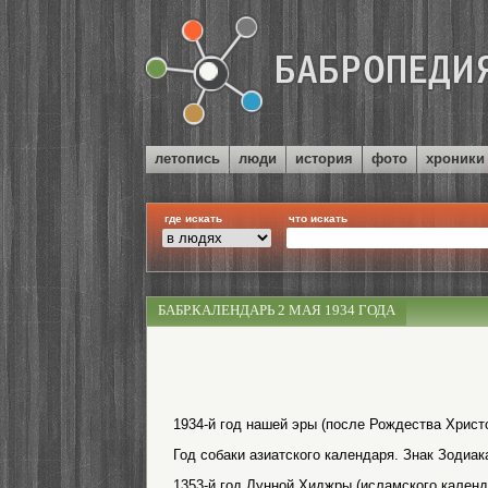
летопись
люди
история
фото
хроники
где искать
что искать
БАБР.КАЛЕНДАРЬ 2 МАЯ 1934 ГОДА
1934-й год нашей эры (после Рождества Христо
Год собаки азиатского календаря. Знак Зодиак
1353-й год Лунной Хиджры (исламского календ