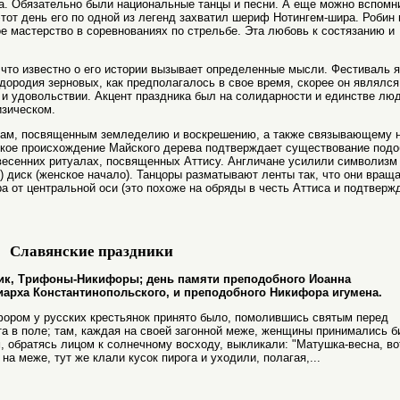
а. Обязательно были национальные танцы и песни. А еще можно вспомн
этот день его по одной из легенд захватил шериф Нотингем-шира. Робин 
е мастерство в соревнованиях по стрельбе. Эта любовь к состязанию и
, что известно о его истории вызывает определенные мысли. Фестиваль я
дородия зерновых, как предполагалось в свое время, скорее он являлся
и удовольствии. Акцент праздника был на солидарности и единстве люд
изическом.
алам, посвященным земледелию и воскрешению, а также связывающему н
кое происхождение Майского дерева подтверждает существование подо
 весенних ритуалах, посвященных Аттису. Англичане усилили символизм
) диск (женское начало). Танцоры разматывают ленты так, что они вращ
а от центральной оси (это похоже на обряды в честь Аттиса и подтверж
Славянские праздники
ерник, Трифоны-Никифоры; день памяти преподобного Иоанна
риарха Константинопольского, и преподобного Никифора игумена.
ором у русских крестьянок принято было, помолившись святым перед
та в поле; там, каждая на своей загонной меже, женщины принимались б
, обратясь лицом к солнечному восходу, выкликали: "Матушка-весна, во
на меже, тут же клали кусок пирога и уходили, полагая,...