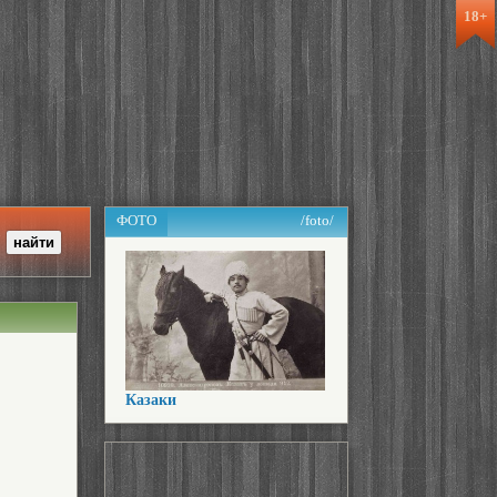
18+
ФОТО
/foto/
Казаки