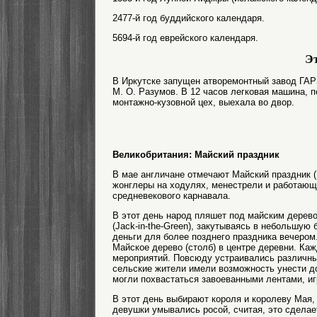
2477-й год буддийского календаря.
5694-й год еврейского календаря.
Эт
В Иркутске запущен атворемонтный завод ГАРЗ
М. О. Разумов. В 12 часов легковая машина, 
монтажно-кузовной цех, выехала во двор.
Великобритания: Майский праздник
В мае англичане отмечают Майский праздник 
жонглеры на ходулях, менестрели и работаю
средневекового карнавала.
В этот день народ пляшет под майским дерев
(Jack-in-the-Green), закутываясь в небольшую
деньги для более позднего праздника вечером
Майское дерево (столб) в центре деревни. Ка
мероприятий. Повсюду устраивались различные
сельские жители имели возможность унести д
могли похвастаться завоеванными лентами, и
В этот день выбирают короля и королеву Мая, 
девушки умывались росой, считая, это сделае