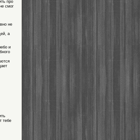
ить про
не смог
вно не
ей, а
ебо и
бного
аются
дает
ить
т тебе