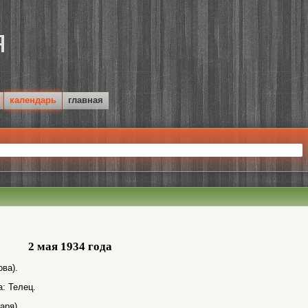
календарь
главная
2 мая 1934 года
ва).
а: Телец.
аря).