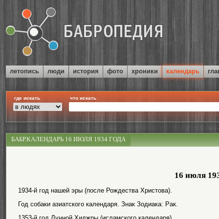
летопись
люди
история
фото
хроники
календарь
гла
где искать
что искать
БАБР.КАЛЕНДАРЬ 16 ИЮЛЯ 1934 ГОДА
16 июля 19
1934-й год нашей эры (после Рождества Христова).
Год собаки азиатского календаря. Знак Зодиака: Рак.
1353-й год Лунной Хиджры (исламского календаря).