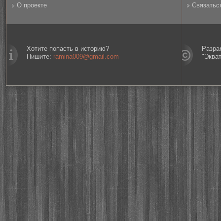
О проекте
Связатьс
Хотите попасть в историю?
Разра
Пишите:
ramina009@gmail.com
"Эква