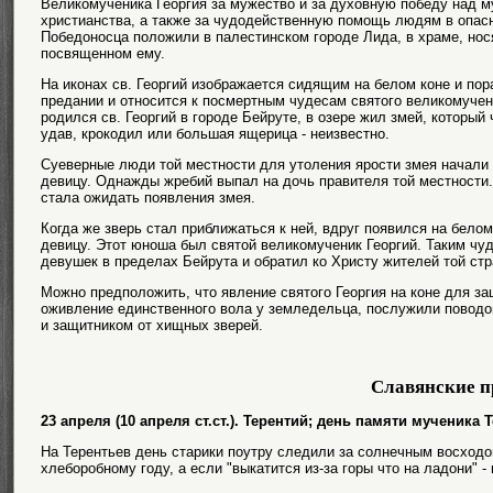
Великомученика Георгия за мужество и за духовную победу над му
христианства, а также за чудодейственную помощь людям в опас
Победоносца положили в палестинском городе Лида, в храме, нося
посвященном ему.
На иконах св. Георгий изображается сидящим на белом коне и по
предании и относится к посмертным чудесам святого великомучени
родился св. Георгий в городе Бейруте, в озере жил змей, который
удав, крокодил или большая ящерица - неизвестно.
Суеверные люди той местности для утоления ярости змея начали
девицу. Однажды жребий выпал на дочь правителя той местности. 
стала ожидать появления змея.
Когда же зверь стал приближаться к ней, вдруг появился на бело
девицу. Этот юноша был святой великомученик Георгий. Таким ч
девушек в пределах Бейрута и обратил ко Христу жителей той стр
Можно предположить, что явление святого Георгия на коне для за
оживление единственного вола у земледельца, послужили поводом
и защитником от хищных зверей.
Славянские п
23 апреля (10 апреля ст.ст.). Терентий; день памяти мученика 
На Терентьев день старики поутру следили за солнечным восходо
хлеборобному году, а если "выкатится из-за горы что на ладони" 