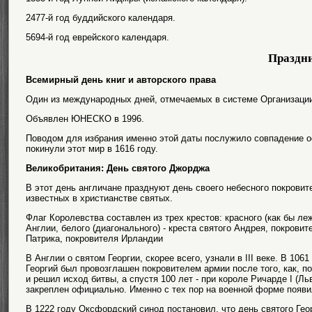
2477-й год буддийского календаря.
5694-й год еврейского календаря.
Праздн
Всемирный день книг и авторского права
Один из международных дней, отмечаемых в системе Организаци
Объявлен ЮНЕСКО в 1996.
Поводом для избрания именно этой даты послужило совпадение 
покинули этот мир в 1616 году.
Великобритания: День святого Джорджа
В этот день англичане празднуют день своего небесного покровите
известных в христианстве святых.
Флаг Королевства составлен из трех крестов: красного (как бы леж
Англии, белого (диагонального) - креста святого Андрея, покровит
Патрика, покровителя Ирландии
В Англии о святом Георгии, скорее всего, узнали в III веке. В 106
Георгий был провозглашен покровителем армии после того, как, п
и решил исход битвы, а спустя 100 лет - при короле Ричарде I (Ль
закреплен официально. Именно с тех пор на военной форме появи
В 1222 году Оксфордский синод постановил, что день святого Геор