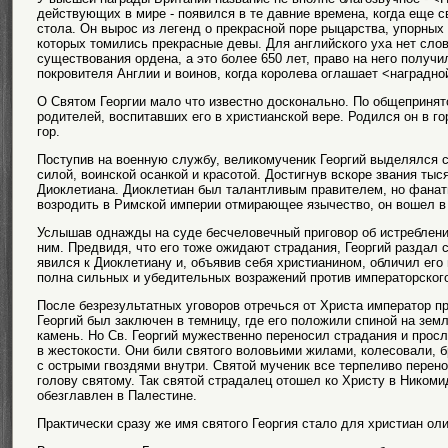
действующих в мире - появился в те давние времена, когда еще с
стола. Он вырос из легенд о прекрасной поре рыцарства, упорных
которых томились прекрасные девы. Для английского уха нет сло
существования ордена, а это более 650 лет, право на него получил
покровителя Англии и воинов, когда королева оглашает <наградно
О Святом Георгии мало что известно досконально. По общепринят
родителей, воспитавших его в христианской вере. Родился он в го
гор.
Поступив на военную службу, великомученик Георгий выделялся 
силой, воинской осанкой и красотой. Достигнув вскоре звания ты
Диоклетиана. Диоклетиан был талантливым правителем, но фанат
возродить в Римской империи отмирающее язычество, он вошел в 
Услышав однажды на суде бесчеловечный приговор об истреблении
ним. Предвидя, что его тоже ожидают страдания, Георгий раздал 
явился к Диоклетиану и, объявив себя христианином, обличил его 
полна сильных и убедительных возражений против императорского
После безрезультатных уговоров отречься от Христа император п
Георгий был заключен в темницу, где его положили спиной на зем
камень. Но Св. Георгий мужественно переносил страдания и прос
в жестокости. Они били святого воловьими жилами, колесовали, 
с острыми гвоздями внутри. Святой мученик все терпеливо перено
голову святому. Так святой страдалец отошел ко Христу в Никоми
обезглавлен в Палестине.
Практически сразу же имя святого Георгия стало для христиан о