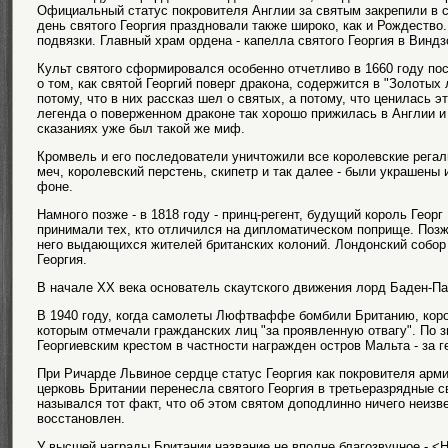
Официальный статус покровителя Англии за святым закрепили в се
день святого Георгия праздновали также широко, как и Рождество
подвязки. Главный храм ордена - капелла святого Георгия в Виндз
Культ святого сформировался особенно отчетливо в 1660 году по
о том, как святой Георгий поверг дракона, содержится в "Золотых
потому, что в них рассказ шел о святых, а потому, что ценилась э
легенда о поверженном драконе так хорошо прижилась в Англии и
сказаниях уже был такой же миф.
Кромвель и его последователи уничтожили все королевские регали
меч, королевский перстень, скипетр и так далее - были украшены
фоне.
Намного позже - в 1818 году - принц-регент, будущий король Георг
принимали тех, кто отличился на дипломатическом поприще. Позж
него выдающихся жителей британских колоний. Лондонский собор 
Георгия.
В начале XX века основатель скаутского движения лорд Баден-Па
В 1940 году, когда самолеты Люфтваффе бомбили Британию, король
которым отмечали гражданских лиц "за проявленную отвагу". По з
Георгиевским крестом в частности награжден остров Мальта - за 
При Ричарде Львиное сердце статус Георгия как покровителя арм
церковь Британии перенесла святого Георгия в третьеразрядные с
назывался тот факт, что об этом святом доподлинно ничего неизве
восстановлен.
У высшей награды Британии название не вполне благозвучное - <