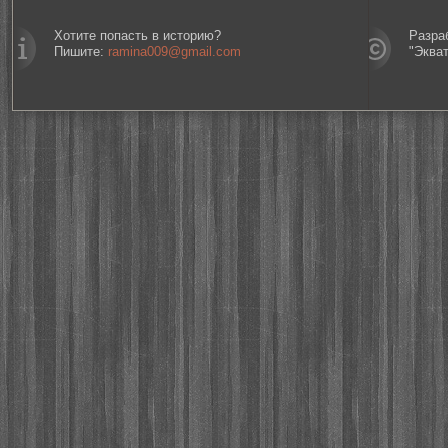
Хотите попасть в историю?
Разра
Пишите:
ramina009@gmail.com
"Эква