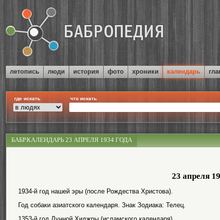
летопись
люди
история
фото
хроники
календарь
гла
где искать
что искать
БАБР.КАЛЕНДАРЬ 23 АПРЕЛЯ 1934 ГОДА
23 апреля 1
1934-й год нашей эры (после Рождества Христова).
Год собаки азиатского календаря. Знак Зодиака: Телец.
1353-й год Лунной Хиджры (исламского календаря).