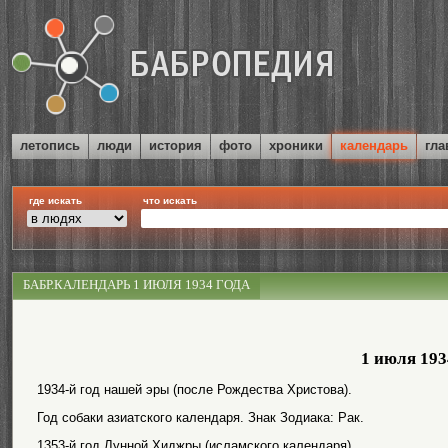
летопись
люди
история
фото
хроники
календарь
гла
где искать
что искать
БАБР.КАЛЕНДАРЬ 1 ИЮЛЯ 1934 ГОДА
1 июля 193
1934-й год нашей эры (после Рождества Христова).
Год собаки азиатского календаря. Знак Зодиака: Рак.
1353-й год Лунной Хиджры (исламского календаря).