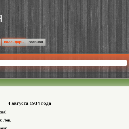
календарь
главная
4 августа 1934 года
ва).
а: Лев.
аря).