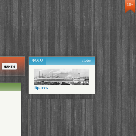
18+
ФОТО
/foto/
Братск