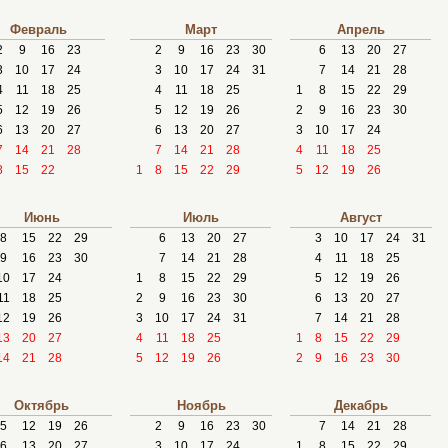
Февраль
Март
Апрель
2
9
16
23
2
9
16
23
30
6
13
20
27
3
10
17
24
3
10
17
24
31
7
14
21
28
4
11
18
25
4
11
18
25
1
8
15
22
29
5
12
19
26
5
12
19
26
2
9
16
23
30
6
13
20
27
6
13
20
27
3
10
17
24
7
14
21
28
7
14
21
28
4
11
18
25
8
15
22
1
8
15
22
29
5
12
19
26
Июнь
Июль
Август
8
15
22
29
6
13
20
27
3
10
17
24
31
9
16
23
30
7
14
21
28
4
11
18
25
10
17
24
1
8
15
22
29
5
12
19
26
11
18
25
2
9
16
23
30
6
13
20
27
12
19
26
3
10
17
24
31
7
14
21
28
13
20
27
4
11
18
25
1
8
15
22
29
14
21
28
5
12
19
26
2
9
16
23
30
Октябрь
Ноябрь
Декабрь
5
12
19
26
2
9
16
23
30
7
14
21
28
6
13
20
27
3
10
17
24
1
8
15
22
29