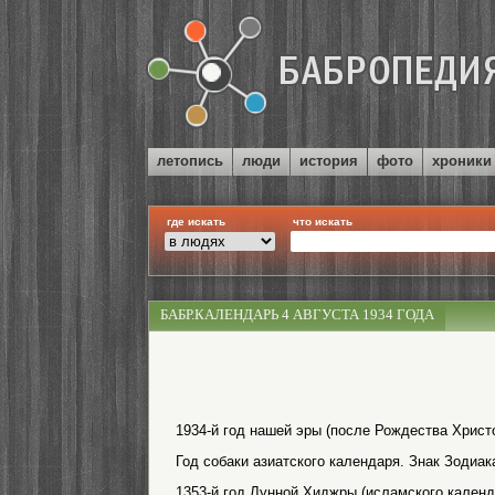
летопись
люди
история
фото
хроники
где искать
что искать
БАБР.КАЛЕНДАРЬ 4 АВГУСТА 1934 ГОДА
1934-й год нашей эры (после Рождества Христо
Год собаки азиатского календаря. Знак Зодиак
1353-й год Лунной Хиджры (исламского календ