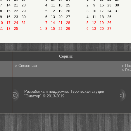
7
14
21
28
4
11
18
25
2
9
16
23
30
8
15
22
29
5
12
19
26
3
10
17
24
31
9
16
23
30
6
13
20
27
4
11
18
25
10
17
24
31
7
14
21
28
5
12
19
26
11
18
25
1
8
15
22
29
6
13
20
27
Сервис
Связаться
По
Рей
Разработка и поддержка: Творческая студия
"Экватор" © 2013-2019