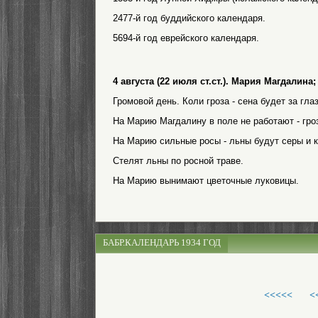
2477-й год буддийского календаря.
5694-й год еврейского календаря.
4 августа (22 июля ст.ст.). Мария Магдал
Громовой день. Коли гроза - сена будет за глаз
На Марию Магдалину в поле не работают - гроз
На Марию сильные росы - льны будут серы и 
Стелят льны по росной траве.
На Марию вынимают цветочные луковицы.
БАБР.КАЛЕНДАРЬ 1934 ГОД
<<<<<
<