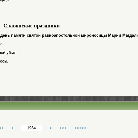
Славянские праздники
ина; день памяти святой равноапостольной мироносицы Марии Магдал
а.
ой убьет.
косы.
<<
<
>
>>>
>>>>>