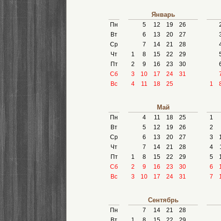
Январь
Пн
5
12
19
26
Вт
6
13
20
27
Ср
7
14
21
28
Чт
1
8
15
22
29
Пт
2
9
16
23
30
Сб
3
10
17
24
31
Вс
4
11
18
25
1
Май
Пн
4
11
18
25
1
Вт
5
12
19
26
2
Ср
6
13
20
27
3
Чт
7
14
21
28
4
Пт
1
8
15
22
29
5
Сб
2
9
16
23
30
6
Вс
3
10
17
24
31
7
Сентябрь
Пн
7
14
21
28
Вт
1
8
15
22
29