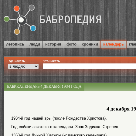
летопись
люди
история
фото
хроники
календарь
гла
где искать
что искать
БАБР.КАЛЕНДАРЬ 4 ДЕКАБРЯ 1934 ГОДА
4 декабря 1
1934-й год нашей эры (после Рождества Христова).
Год собаки азиатского календаря. Знак Зодиака: Стрелец.
1353-й год Лунной Хиджры (исламского календаря).