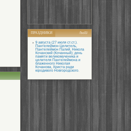
ПРАЗДНИКИ
/holl/
9 августа (27 июля ст.ст.).
Пантелеймон-Целитель,
Пантелеймон Палий, Никола
Кочанский (Кочанный); день
памяти великомученика и
целителя Пантелеймона и
блаженного Николая
Кочанова, Христа ради
юродивого Новгородского.