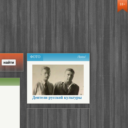
18+
ФОТО
/foto/
Деятели русской культуры