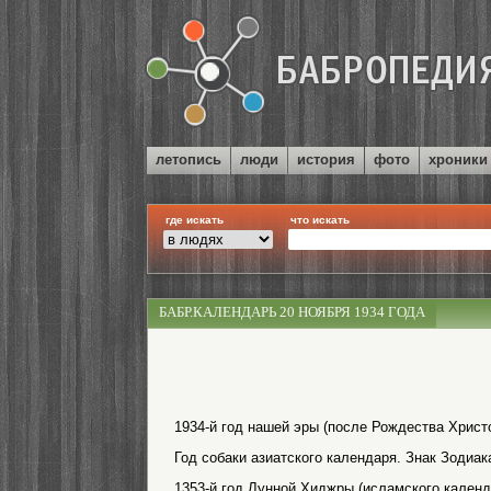
летопись
люди
история
фото
хроники
где искать
что искать
БАБР.КАЛЕНДАРЬ 20 НОЯБРЯ 1934 ГОДА
1934-й год нашей эры (после Рождества Христо
Год собаки азиатского календаря. Знак Зодиак
1353-й год Лунной Хиджры (исламского календ