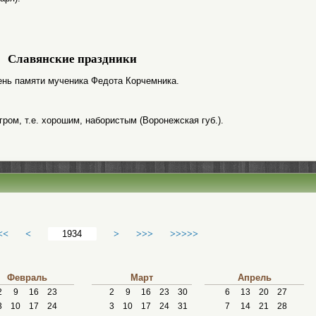
Славянские праздники
 день памяти мученика Федота Корчемника.
гром, т.е. хорошим, набористым (Воронежская губ.).
<<
<
>
>>>
>>>>>
Февраль
Март
Апрель
2
9
16
23
2
9
16
23
30
6
13
20
27
3
10
17
24
3
10
17
24
31
7
14
21
28