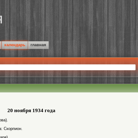
календарь
главная
20 ноября 1934 года
ва).
а: Скорпион.
аря).