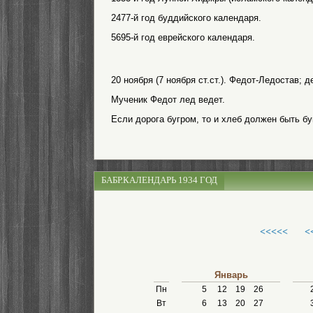
2477-й год буддийского календаря.
5695-й год еврейского календаря.
20 ноября (7 ноября ст.ст.). Федот-Ледостав;
Мученик Федот лед ведет.
Если дорога бугром, то и хлеб должен быть бу
БАБР.КАЛЕНДАРЬ 1934 ГОД
<<<<<
<
Январь
Пн
5
12
19
26
Вт
6
13
20
27