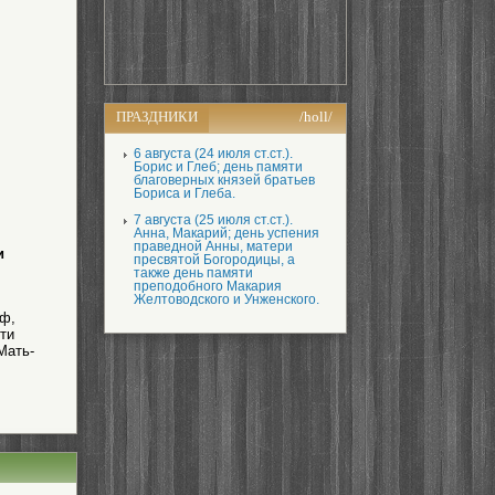
ПРАЗДНИКИ
/holl/
6 августа (24 июля ст.ст.).
Борис и Глеб; день памяти
благоверных князей братьев
Бориса и Глеба.
7 августа (25 июля ст.ст.).
Анна, Макарий; день успения
праведной Анны, матери
и
пресвятой Богородицы, а
также день памяти
преподобного Макария
Желтоводского и Унженского.
уф,
ти
Мать-