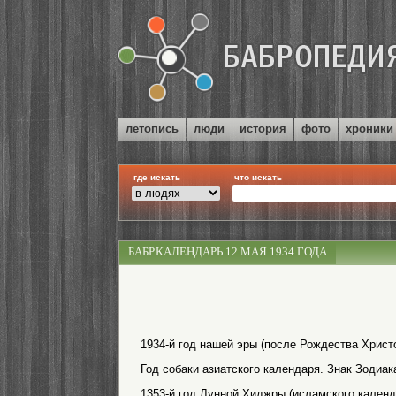
летопись
люди
история
фото
хроники
где искать
что искать
БАБР.КАЛЕНДАРЬ 12 МАЯ 1934 ГОДА
1934-й год нашей эры (после Рождества Христо
Год собаки азиатского календаря. Знак Зодиак
1353-й год Лунной Хиджры (исламского календ