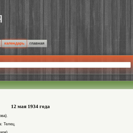
календарь
главная
12 мая 1934 года
ва).
а: Телец.
аря).