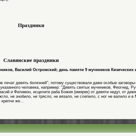
Праздники
Славянские праздники
учеников, Василий Острожский; день памяти 9 мучеников Кизических 
в лечат девять болезней"; потому существовали даже особые заговоры-
указанного человека, например: "Девять святых мучеников, Феогнид, Р
асий и Филимон, исцелите раба Божия (имярек) от девяти недуг, от девя
жгло, не знобило, не трясло, не вязало, не слепило, с ног не валило и в 
крепче же...