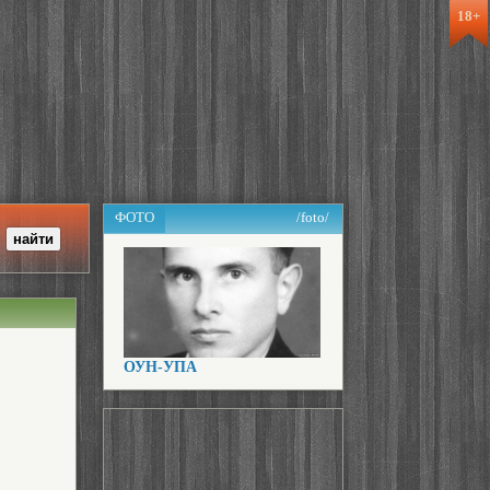
18+
ФОТО
/foto/
ОУН-УПА