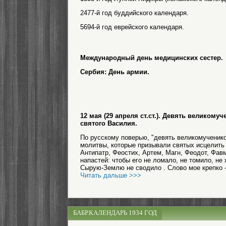
2477-й год буддийского календаря.
5694-й год еврейского календаря.
Международный день медицинских сестер.
Сербия: День армии.
12 мая (29 апреля ст.ст.). Девять великом
святого Василия.
По русскому поверью, "девять великомученико
молитвы, которые призывали святых исцелить 
Антипатр, Феостих, Артем, Магн, Феодот, Фавм
напастей: чтобы его не ломало, не томило, не 
Сырую-Землю не сводило . Слово мое крепко - 
Читать дальше >>>
БАБР.КАЛЕНДАРЬ 1934 ГОД