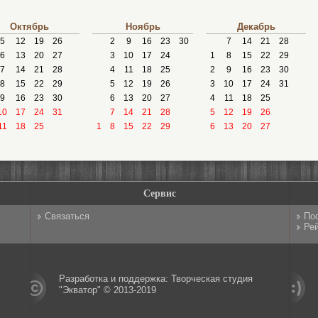
Октябрь
Ноябрь
Декабрь
5
12
19
26
2
9
16
23
30
7
14
21
28
6
13
20
27
3
10
17
24
1
8
15
22
29
7
14
21
28
4
11
18
25
2
9
16
23
30
8
15
22
29
5
12
19
26
3
10
17
24
31
9
16
23
30
6
13
20
27
4
11
18
25
10
17
24
31
7
14
21
28
5
12
19
26
11
18
25
1
8
15
22
29
6
13
20
27
Сервис
Связаться
По
Рей
Разработка и поддержка: Творческая студия
"Экватор" © 2013-2019