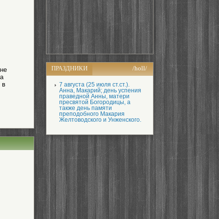
ПРАЗДНИКИ
/holl/
яне
на
 в
7 августа (25 июля ст.ст.).
Анна, Макарий; день успения
праведной Анны, матери
пресвятой Богородицы, а
также день памяти
преподобного Макария
Желтоводского и Унженского.