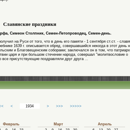
Славянские праздники
 Марфа, Симеон Столпник, Семен-Летопроводец, Семен-день.
чил на Руси от того, что в день его памяти - 1 сентября ст.ст. - слав
ебнике 1639 г. описывается обряд, совершавшийся некогда в этот день 
льским и Благовещенским соборами; заключался он в том, что патриарх
ствии царя и при большом стечении народа, совершал "молитвословие о
о все присутствующие поздравляли друг друга ...
<<
<
>
>>>
>>>>>
Февраль
Март
Апрель