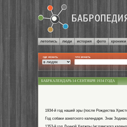
летопись
люди
история
фото
хроники
где искать
что искать
БАБР.КАЛЕНДАРЬ 14 СЕНТЯБРЯ 1934 ГОДА
1934-й год нашей эры (после Рождества Христо
Год собаки азиатского календаря. Знак Зодиак
1353-й год Лунной Хиджры (исламского календ