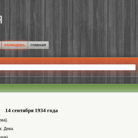
календарь
главная
14 сентября 1934 года
ва).
а: Дева.
аря).