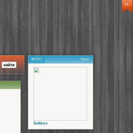
18+
ФОТО
/foto/
Байкал