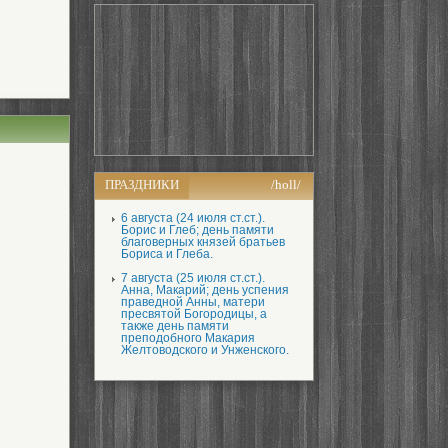
ПРАЗДНИКИ
/holl/
6 августа (24 июля ст.ст.).
Борис и Глеб; день памяти
благоверных князей братьев
Бориса и Глеба.
7 августа (25 июля ст.ст.).
Анна, Макарий; день успения
праведной Анны, матери
пресвятой Богородицы, а
также день памяти
преподобного Макария
Желтоводского и Унженского.