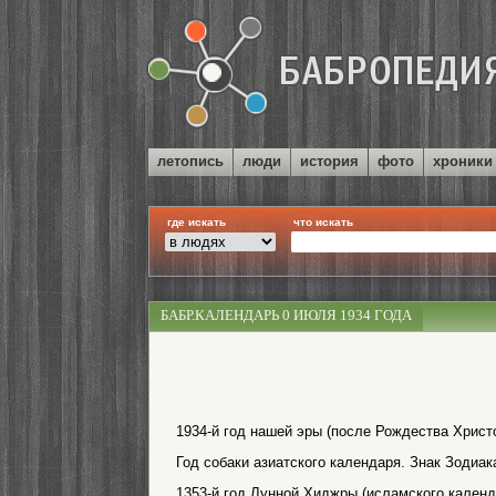
летопись
люди
история
фото
хроники
где искать
что искать
БАБР.КАЛЕНДАРЬ 0 ИЮЛЯ 1934 ГОДА
1934-й год нашей эры (после Рождества Христо
Год собаки азиатского календаря. Знак Зодиака
1353-й год Лунной Хиджры (исламского календ