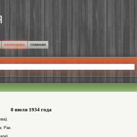
календарь
главная
0 июля 1934 года
ва).
: Рак.
аря).