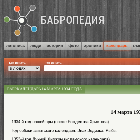
летопись
люди
история
фото
хроники
календарь
гла
где искать
что искать
БАБР.КАЛЕНДАРЬ 14 МАРТА 1934 ГОДА
14 марта 19
1934-й год нашей эры (после Рождества Христова).
Год собаки азиатского календаря. Знак Зодиака: Рыбы.
1353-й год Лунной Хиджры (исламского календаря).