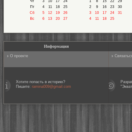
Чт
3
10
17
24
1
8
15
22
29
Пт
4
11
18
25
2
9
16
23
30
Сб
5
12
19
26
3
10
17
24
31
Вс
6
13
20
27
4
11
18
25
Информация
О проекте
Связатьс
Хотите попасть в историю?
Разра
Пишите:
ramina009@gmail.com
"Эква