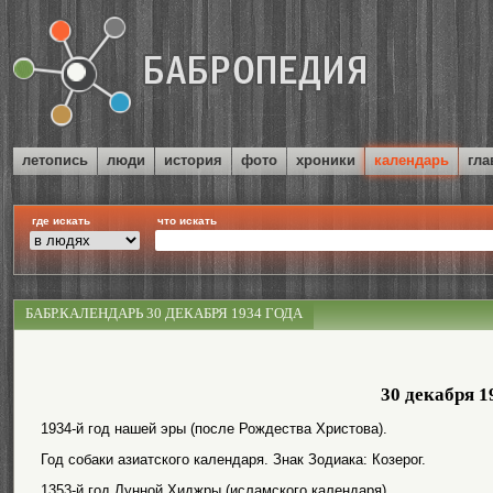
летопись
люди
история
фото
хроники
календарь
гла
где искать
что искать
БАБР.КАЛЕНДАРЬ 30 ДЕКАБРЯ 1934 ГОДА
30 декабря 1
1934-й год нашей эры (после Рождества Христова).
Год собаки азиатского календаря. Знак Зодиака: Козерог.
1353-й год Лунной Хиджры (исламского календаря).