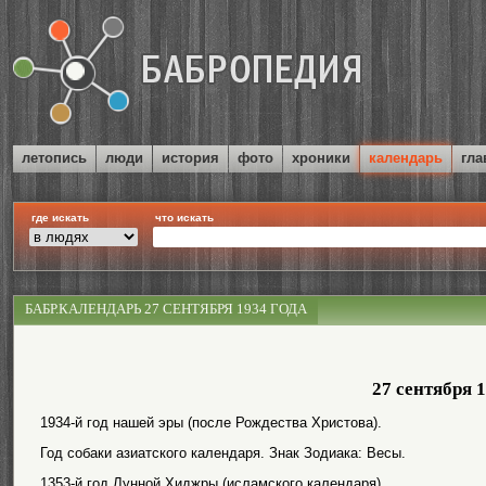
летопись
люди
история
фото
хроники
календарь
гла
где искать
что искать
БАБР.КАЛЕНДАРЬ 27 СЕНТЯБРЯ 1934 ГОДА
27 сентября 
1934-й год нашей эры (после Рождества Христова).
Год собаки азиатского календаря. Знак Зодиака: Весы.
1353-й год Лунной Хиджры (исламского календаря).