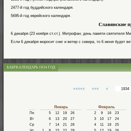
2477-й год буддийского календаря.
5695-й год еврейского календаря.
Славянские п
6 декабря (23 ноября ст.ст.). Митрофан; день памяти святителя Ми
Если 6 декабря моросит снег и ветер с севера, то 6 июня будет ве
БАБР.КАЛЕНДАРЬ 1934 ГОД
<<<<<
<<<
<
Январь
Февраль
Пн
5
12
19
26
2
9
16
23
Вт
6
13
20
27
3
10
17
24
Ср
7
14
21
28
4
11
18
25
Чт
1
8
15
22
29
5
12
19
26