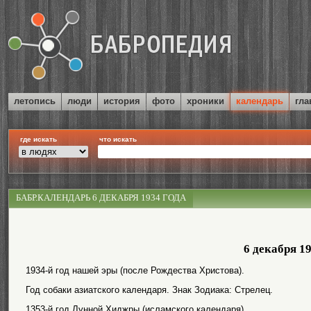
летопись
люди
история
фото
хроники
календарь
гла
где искать
что искать
БАБР.КАЛЕНДАРЬ 6 ДЕКАБРЯ 1934 ГОДА
6 декабря 1
1934-й год нашей эры (после Рождества Христова).
Год собаки азиатского календаря. Знак Зодиака: Стрелец.
1353-й год Лунной Хиджры (исламского календаря).