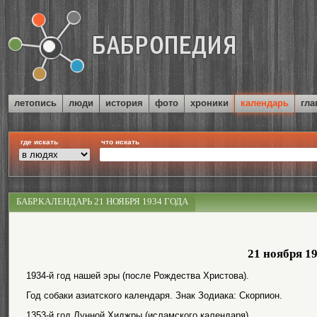
летопись
люди
история
фото
хроники
календарь
гла
где искать
что искать
БАБР.КАЛЕНДАРЬ 21 НОЯБРЯ 1934 ГОДА
21 ноября 1
1934-й год нашей эры (после Рождества Христова).
Год собаки азиатского календаря. Знак Зодиака: Скорпион.
1353-й год Лунной Хиджры (исламского календаря).