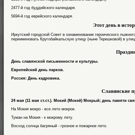
2477-й год буддийского календаря.
5694-й год еврейского календаря.
Этот день в исто
Иркутский городской Совет в ознаменование героического лыжно
переименовать Кругобайкальскую улицу (ныне Терешковой) в улиц
Праздн
День славянской письменности и культуры.
Европейский день парков.
Россия: День кадровика.
Славянские п
24 мая (11 мая ст.ст.). Мокий (Мокей) Мокрый; день памяти с
На Мокия мокро - все лето мокрое.
Туман на Мокия - к мокрому лету.
Восход солнца багряный - грозное и пожарное лето.