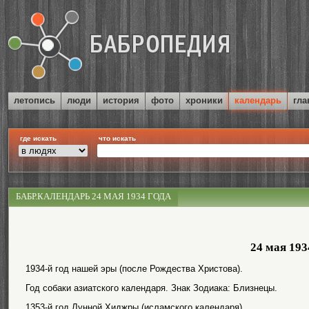
летопись
люди
история
фото
хроники
календарь
гла
где искать
что искать
БАБР.КАЛЕНДАРЬ 24 МАЯ 1934 ГОДА
24 мая 193
1934-й год нашей эры (после Рождества Христова).
Год собаки азиатского календаря. Знак Зодиака: Близнецы.
1353-й год Лунной Хиджры (исламского календаря).