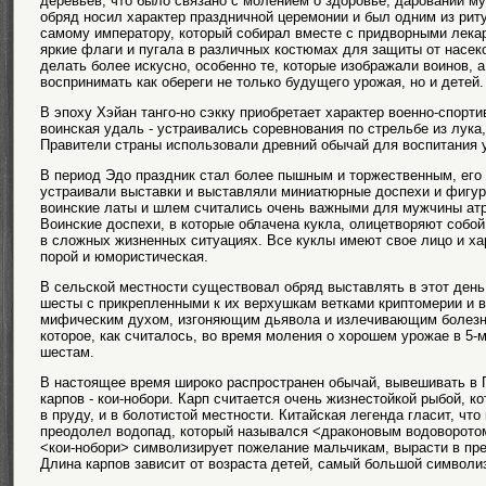
деревьев, что было связано с молением о здоровье, даровании м
обряд носил характер праздничной церемонии и был одним из рит
самому императору, который собирал вместе с придворными лекар
яркие флаги и пугала в различных костюмах для защиты от насек
делать более искусно, особенно те, которые изображали воинов, а
воспринимать как обереги не только будущего урожая, но и детей.
В эпоху Хэйан танго-но сэкку приобретает характер военно-спорт
воинская удаль - устраивались соревнования по стрельбе из лука,
Правители страны использовали древний обычай для воспитания 
В период Эдо праздник стал более пышным и торжественным, его 
устраивали выставки и выставляли миниатюрные доспехи и фигур
воинские латы и шлем считались очень важными для мужчины атри
Воинские доспехи, в которые облачена кукла, олицетворяют собой
в сложных жизненных ситуациях. Все куклы имеют свое лицо и хар
порой и юмористическая.
В сельской местности существовал обряд выставлять в этот ден
шесты с прикрепленными к их верхушкам ветками криптомерии и в
мифическим духом, изгоняющим дьявола и излечивающим болезни
которое, как считалось, во время моления о хорошем урожае в 5-
шестам.
В настоящее время широко распространен обычай, вывешивать в 
карпов - кои-нобори. Карп считается очень жизнестойкой рыбой, ко
в пруду, и в болотистой местности. Китайская легенда гласит, что
преодолел водопад, который назывался <драконовым водоворотом>
<кои-нобори> символизирует пожелание мальчикам, вырасти в пре
Длина карпов зависит от возраста детей, самый большой символи