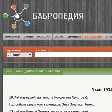
летопись
люди
история
фото
хроники
календарь
гла
где искать
что искать
БАБР.КАЛЕНДАРЬ 5 МАЯ 1934 ГОДА
5 мая 193
1934-й год нашей эры (после Рождества Христова).
Год собаки азиатского календаря. Знак Зодиака: Телец.
1353-й год Лунной Хиджры (исламского календаря).