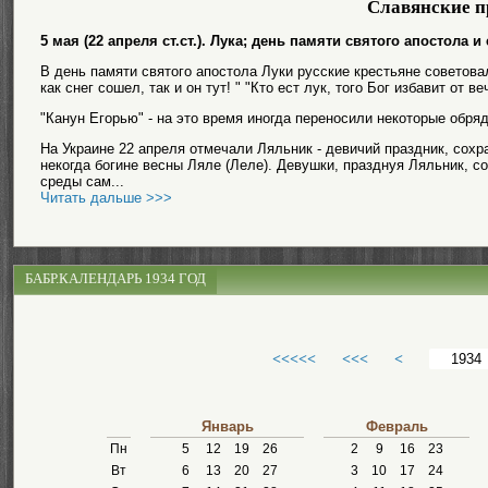
Славянские п
5 мая (22 апреля ст.ст.). Лука; день памяти святого апостола и
В день памяти святого апостола Луки русские крестьяне советовал
как снег сошел, так и он тут! " "Кто ест лук, того Бог избавит от в
"Канун Егорью" - на это время иногда переносили некоторые обря
На Украине 22 апреля отмечали Ляльник - девичий праздник, со
некогда богине весны Ляле (Леле). Девушки, празднуя Ляльник, с
среды сам...
Читать дальше >>>
БАБР.КАЛЕНДАРЬ 1934 ГОД
<<<<<
<<<
<
Январь
Февраль
Пн
5
12
19
26
2
9
16
23
Вт
6
13
20
27
3
10
17
24