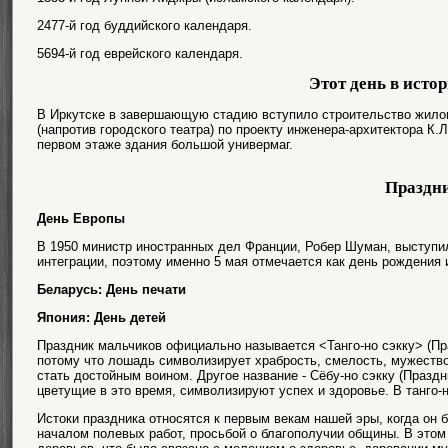
2477-й год буддийского календаря.
5694-й год еврейского календаря.
Этот день в исто
В Иркутске в завершающую стадию вступило строительство жил
(напротив городского театра) по проекту инженера-архитектора К
первом этаже здания большой универмаг.
Праздн
День Европы
В 1950 министр иностранных дел Франции, Робер Шуман, выступи
интеграции, поэтому именно 5 мая отмечается как день рождения
Беларусь: День печати
Япония: День детей
Праздник мальчиков официально называется <Танго-но сэкку> (Пр
потому что лошадь символизирует храбрость, смелость, мужество
стать достойным воином. Другое название - Сёбу-но сэкку (Праздни
цветущие в это время, символизируют успех и здоровье. В танго-
Истоки праздника относятся к первым векам нашей эры, когда он
началом полевых работ, просьбой о благополучии общины. В этом