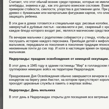
Считают, что этот обычай возник среди горожан, которые не имел
алебарды, знамена и др., как это делало воинское сословие. Вза
примером стойкости, смелости, упорства в достижении цели. При
древко с бумажными или матерчатыми фигурками карпов, что олиц
защищать ребенка.
В эти дни в домах готовится и специальная еда: рисовые колобки,
завернутый в дубовые листья - касива-моти и рис, сваренный с кр
каждое блюдо которого входит рис, являлся магическим средство
По вечерам мальчики с родителями собираются у стенда, чтобы р
послушать историю каждого персонажа. Приобщая детей к мифолог
мальчиков, передавали из поколения в поколение традиции японск
неизменным почти до сих пор. И хотя в настоящее время он празд
мальчикам.
Нидерланды: праздник освобождения от немецкой оккупации.
В этот день в 1945 году в здании гостиницы "Мир" в голландском 
группировки немецких войск на территории Нидерландов.
Празднование Дня Освобождения обычно завершается вечером в 
концертом на берегу реки Амстел, на котором присутствуют короле
проходят церковные службы в память о жертвах войны.
Нидерланды: День мельника
В этот день в Нидерландах открыты для посещения все ветряные