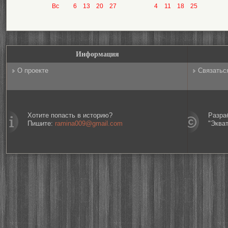
Вс
6
13
20
27
4
11
18
25
Информация
О проекте
Связатьс
Хотите попасть в историю?
Разра
Пишите:
ramina009@gmail.com
"Эква